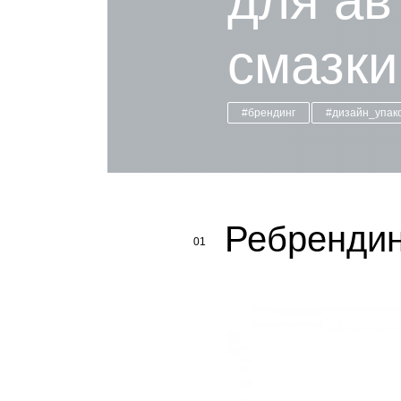
для ав
смазк
#брендинг
#дизайн_упак
Ребрендин
01