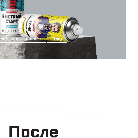
омобили_и_автотовары
#fmcg