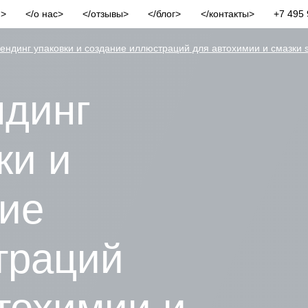
и
о нас
отзывы
блог
контакты
+7 495 
ендинг упаковки и создание иллюстраций для автохимии и смазки s
ндинг
ки и
ие
траций