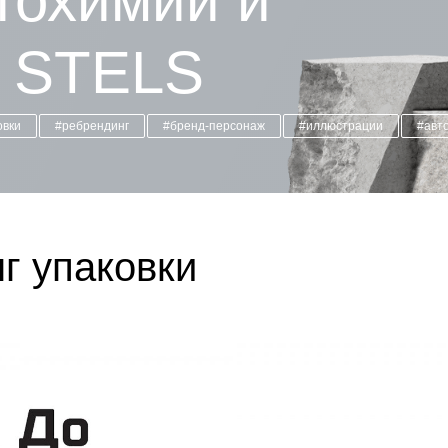
тохимии и
и STELS
овки
#ребрендинг
#бренд-персонаж
#иллюстрации
#авт
г упаковки