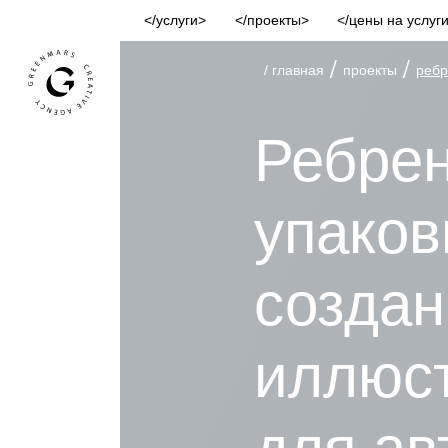
услуги
проекты
цены на услуг
/
/
/ главная
проекты
ребр
Ребре
упаков
создан
иллюс