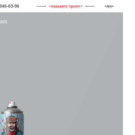
946-63-96
закажите проект
en
tels