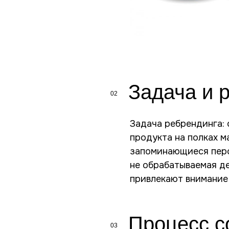
Задача и 
02
Задача ребрендинга: 
продукта на полках м
запоминающиеся перс
не обрабатываемая д
привлекают внимание
Процесс с
03