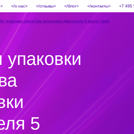
и
о нас
отзывы
блог
контакты
+7 495 
йн упаковки средства промывки двигателя 5 минут stels
 упаковки
ва
вки
еля 5