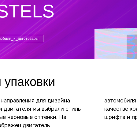
 STELS
мобили_и_автотовары
 упаковки
 направления для дизайна
йного рисунка. На второй, в
и двигателя мы выбрали стиль
а, использована геометрия
ые неоновые оттенки. На
шрифта и п
ображен двигатель