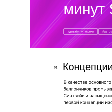
минут
#дизайн_упаковки
#авто
Концепции
01
В качестве основного
автомобиля в виде лине
баллончиков промывк
качестве контраст
Синтвейв и насыщенн
первой концепции из