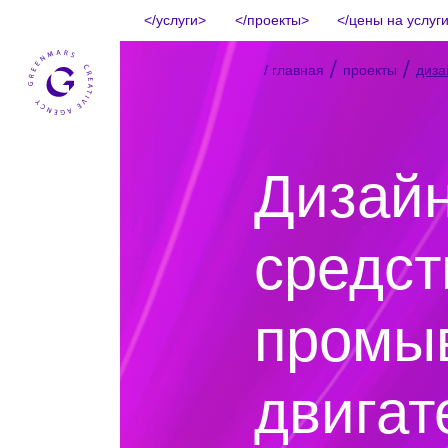
услуги
проекты
цены на услуг
/
/
/ главная
проекты
диза
Дизайн
средст
промы
двигат