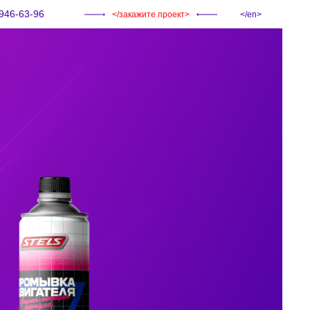
946-63-96
закажите проект
en