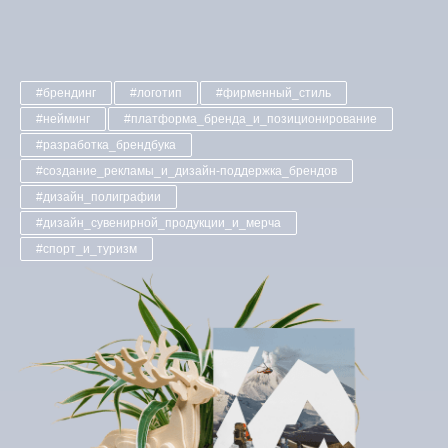
#брендинг
#логотип
#фирменный_стиль
#нейминг
#платформа_бренда_и_позиционирование
#разработка_брендбука
#создание_рекламы_и_дизайн-поддержка_брендов
#дизайн_полиграфии
#дизайн_сувенирной_продукции_и_мерча
#спорт_и_туризм