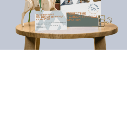
Это другой мир
01
Камчатка - уникальное место исследовательского
туризма. Посещение заповедного полуострова -
мечта путешественников с разных уголков земли. Но
при существующей инфраструктуре, туристам,
особенно из-за рубежа сложно в полной мере
насладиться Камчаткой.
Наш заказчик предлагает туристам открыть для себя