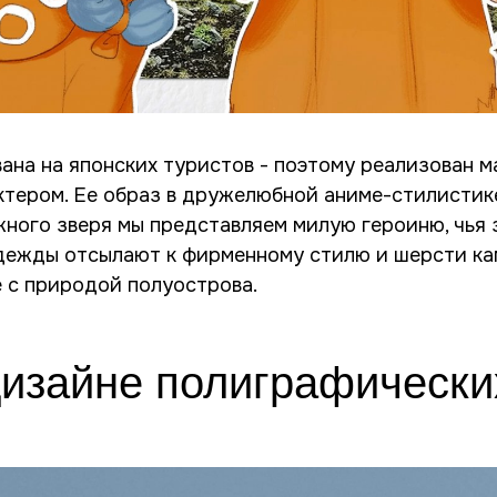
на на японских туристов - поэтому реализован ма
ктером. Ее образ в дружелюбной аниме-стилистик
ного зверя мы представляем милую героиню, чья 
дежды отсылают к фирменному стилю и шерсти кам
е с природой полуострова.
дизайне полиграфически