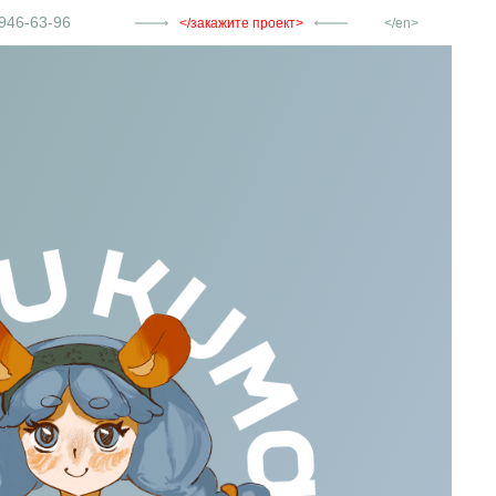
946-63-96
закажите проект
en