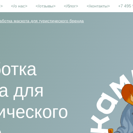
и
о нас
отзывы
блог
контакты
+7 495 
аботка маскота для туристического бренда
отка
а для
ического