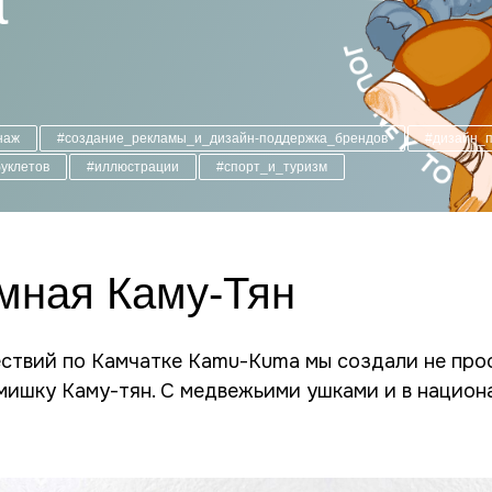
а
наж
#создание_рекламы_и_дизайн-поддержка_брендов
#дизайн_
уклетов
#иллюстрации
#спорт_и_туризм
мная Каму-Тян
ествий по Камчатке Kamu-Kuma мы создали не прос
мишку Каму-тян. С медвежьими ушками и в национ