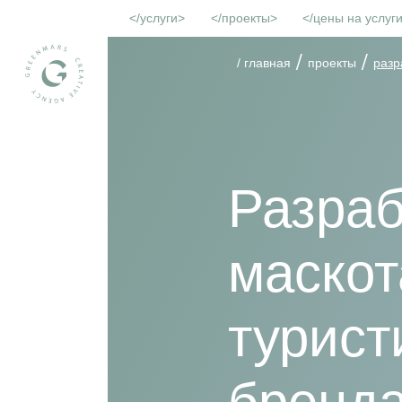
услуги
проекты
цены на услуг
/
/
/ главная
проекты
разр
Разраб
маскот
турист