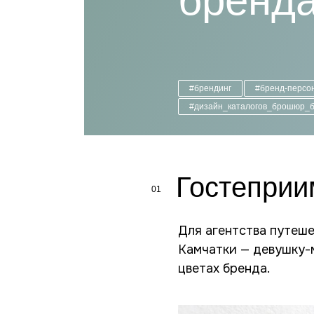
бренд
#брендинг
#бренд-персо
#дизайн_каталогов_брошюр_б
Гостеприи
01
Для агентства путеш
Камчатки — девушку-
цветах бренда.