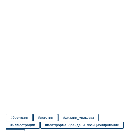
#брендинг
#логотип
#дизайн_упаковки
#иллюстрации
#платформа_бренда_и_позиционирование