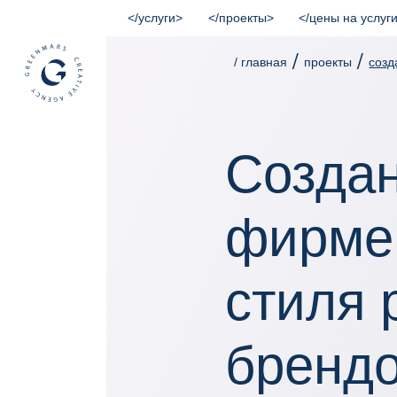
услуги
проекты
цены на услуг
/
/
/ главная
проекты
созд
Созда
фирме
стиля
брендо