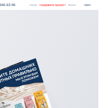
946-63-96
закажите проект
en