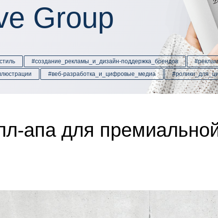
ive Group
стиль
#создание_рекламы_и_дизайн-поддержка_брендов
#рекла
ллюстрации
#веб-разработка_и_цифровые_медиа
#ролики_для_ц
лл-апа для премиальной