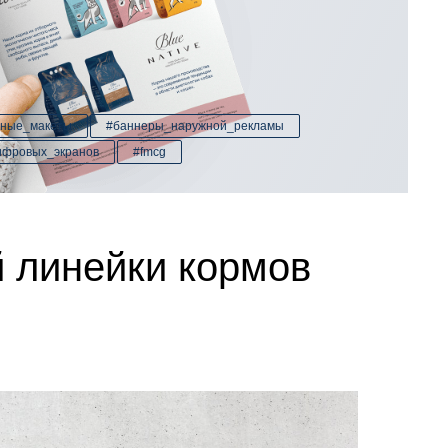
мные_макеты
#баннеры_наружной_рекламы
ифровых_экранов
#fmcg
 линейки кормов