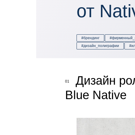
от Nat
#брендинг
#фирменный_
#дизайн_полиграфии
#и
Дизайн ро
01
Blue Native