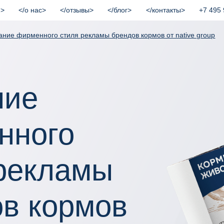
и
о нас
отзывы
блог
контакты
+7 495 
ание фирменного стиля рекламы брендов кормов от native group
ние
нного
 рекламы
в кормов