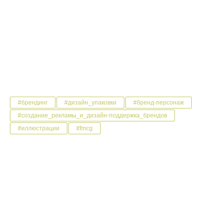
#брендинг
#дизайн_упаковки
#бренд-персонаж
#создание_рекламы_и_дизайн-поддержка_брендов
#иллюстрации
#fmcg