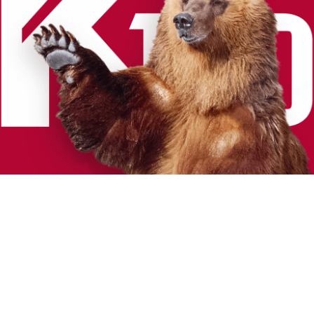
Приключения Михаила
01
Башкатова в России
Смартфон LG K10 обладает весьма интересной
функцией - съемкой по жесту руки. На основе
имеющегося ключевого образа и слогана с Михаилом