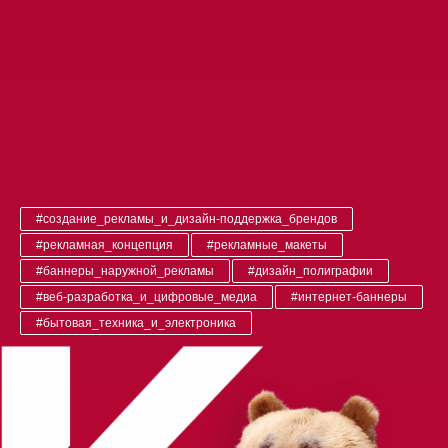
#создание_рекламы_и_дизайн-поддержка_брендов
#рекламная_концепция
#рекламные_макеты
#баннеры_наружной_рекламы
#дизайн_полиграфии
#веб-разработка_и_цифровые_медиа
#интернет-баннеры
#бытовая_техника_и_электроника