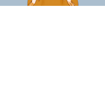
Гостеприимная Каму-Тян
01
Для агентства путешествий по Камчатке Kamu-Kuma
мы создали не просто маскота, а гостеприимную
хозяйку Камчатки — девушку-мишку Каму-тян. С
медвежьими ушками и в национальном костюме
коряков, в фирменных цветах бренда.