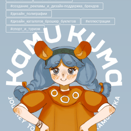
#создание_рекламы_и_дизайн-поддержка_брендов
#дизайн_полиграфии
#дизайн_каталогов_брошюр_буклетов
#иллюстрации
#спорт_и_туризм