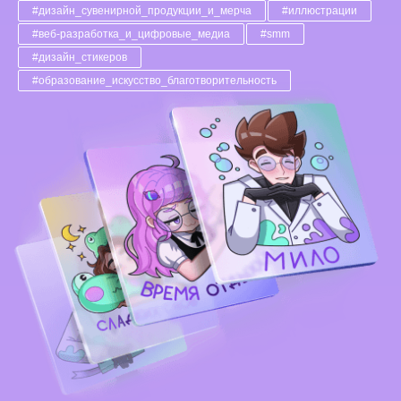
#дизайн_сувенирной_продукции_и_мерча
#иллюстрации
#веб-разработка_и_цифровые_медиа
#smm
#дизайн_стикеров
#образование_искусство_благотворительность