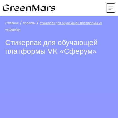
/
/
/ главная
проекты
стикерпак для обучающей платформы vk
«‎сферум»
Стикерпак для обучающей
платформы VK «‎Сферум»