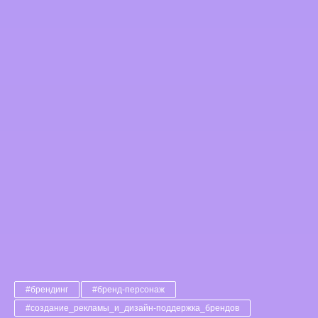
#брендинг
#бренд-персонаж
#создание_рекламы_и_дизайн-поддержка_брендов