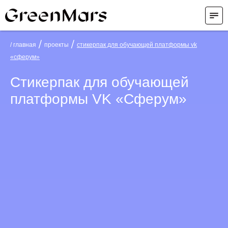
/
/
/ главная
проекты
стикерпак для обучающей платформы vk
«‎сферум»
Стикерпак для обучающей
платформы VK «‎Сферум»