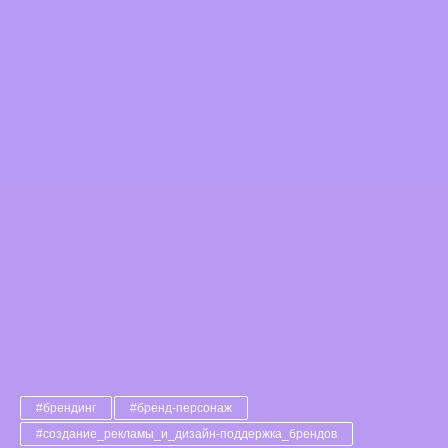
#брендинг
#бренд-персонаж
#создание_рекламы_и_дизайн-поддержка_брендов