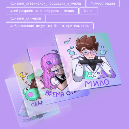
#дизайн_сувенирной_продукции_и_мерча
#иллюстрации
#веб-разработка_и_цифровые_медиа
#smm
#дизайн_стикеров
#образование_искусство_благотворительность