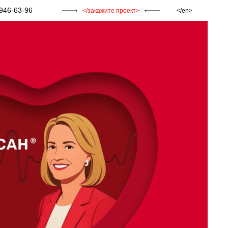
946-63-96
закажите проект
en