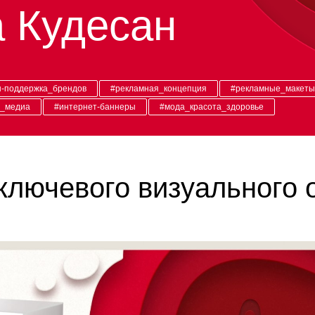
 Кудесан
н-поддержка_брендов
#рекламная_концепция
#рекламные_макет
е_медиа
#интернет-баннеры
#мода_красота_здоровье
ключевого визуального 