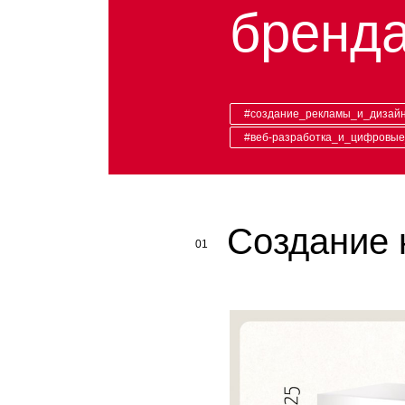
бренда
#создание_рекламы_и_дизай
#веб-разработка_и_цифровы
Создание 
01