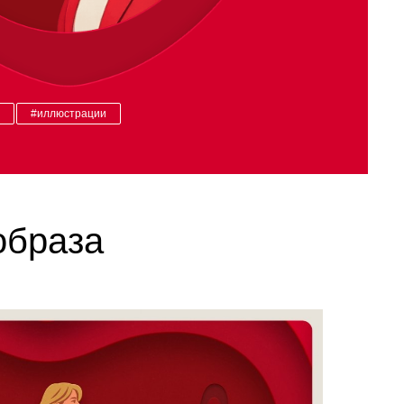
ы
#иллюстрации
образа