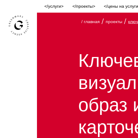
услуги
проекты
цены на услуг
/
/
/ главная
проекты
ключ
Ключе
визуа
образ 
карточ