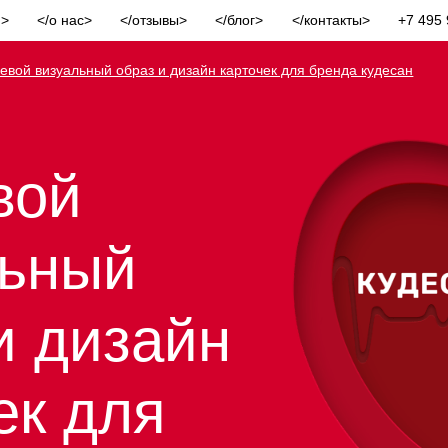
и
о нас
отзывы
блог
контакты
+7 495 
евой визуальный образ и дизайн карточек для бренда кудесан
вой
льный
и дизайн
ек для