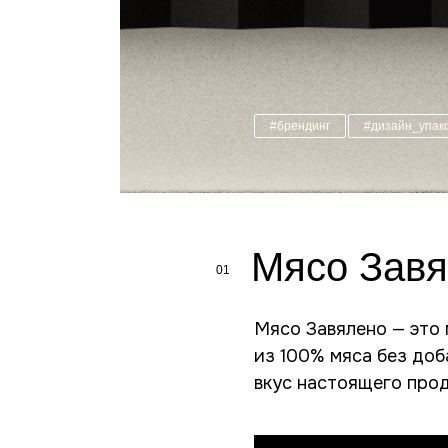
#брендинг
#дизайн_упак
Мясо Зав
01
Мясо Завялено — это 
из 100% мяса без доб
вкус настоящего прод