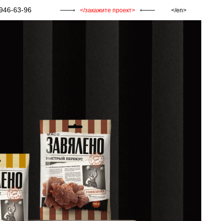
946-63-96
закажите проект
en