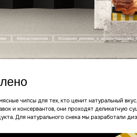
овки
#бренд-персонаж
#создание_рекламы_и_дизайн-поддержка_
ялено
мясные чипсы для тех, кто ценит натуральный вкус
авок и консервантов, они проходят деликатную су
укта. Для натурального снека мы разработали диз