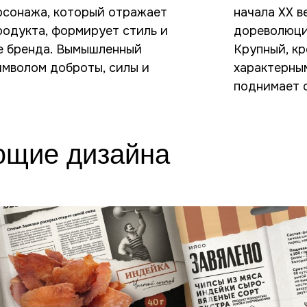
сонажа, который отражает
начала XX в
родукта, формирует стиль и
дореволюци
е бренда. Вымышленный
Крупный, к
имволом доброты, силы и
характерны
поднимает 
ющие дизайна