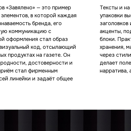
ков «Завялено» — это пример
Тексты и на
 элементов, в которой каждая
упаковки вы
знаваемость бренда, его
заголовков 
ную коммуникацию с
акценты, по
ой оформления стал образ
блоки. Прак
 визуальный код, отсылающий
хранения, м
ых продуктах на газете. Он
через стил
родности, достоверности и
делает пол
 приём стал фирменным
нарратива, 
сей линейки и задаёт общее