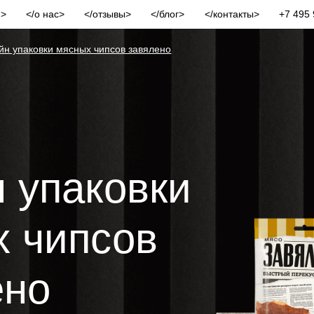
и
о нас
отзывы
блог
контакты
+7 495 
йн упаковки мясных чипсов завялено
 упаковки
 чипсов
ено