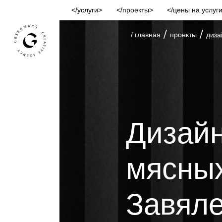
услуги
проекты
цены на услуг
/
/
/ главная
проекты
диза
Дизайн
мясных
Завял