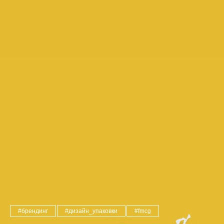
#брендинг
#дизайн_упаковки
#fmcg