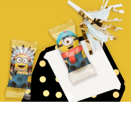
Мивонтбанана!
01