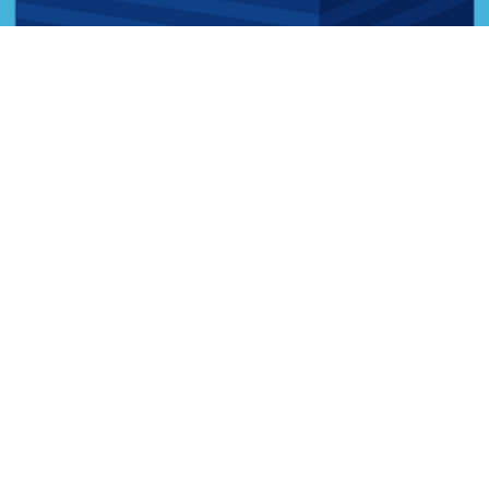
Стикеры для университета
01
Мы разработали серию из 10 фирменных стикеров для
университета ПРИН, которые отражают атмосферу
студенческой жизни, особенности обучения и
узнаваемые моменты из повседневности студентов.