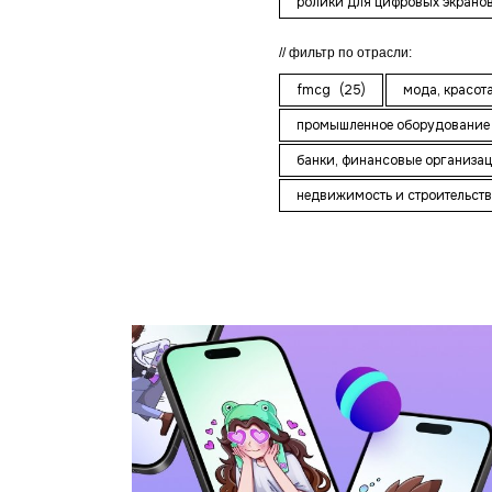
ролики для цифровых экрано
фильтр по отрасли:
fmcg
(25)
мода, красот
промышленное оборудование
банки, финансовые организа
недвижимость и строительст