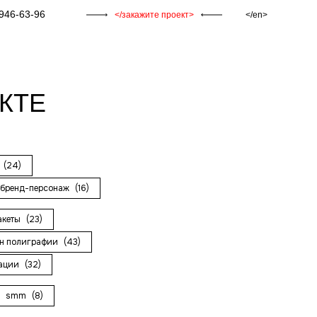
946-63-96
закажите проект
en
АКТЕ
и
(24)
бренд-персонаж
(16)
акеты
(23)
н полиграфии
(43)
рации
(32)
smm
(8)