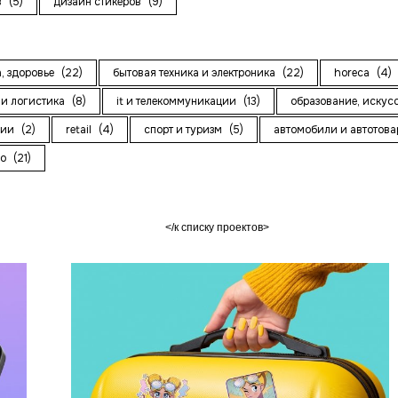
в
(5)
дизайн стикеров
(9)
а, здоровье
(22)
бытовая техника и электроника
(22)
horeca
(4)
 и логистика
(8)
it и телекоммуникации
(13)
образование, искус
ции
(2)
retail
(4)
спорт и туризм
(5)
автомобили и автотов
во
(21)
к списку проектов