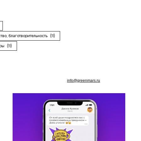
ство, благотворительность
(11)
ары
(11)
info@greenmars.ru