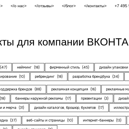
и
о нас
отзывы
блог
контакты
+7 495 
кты для компании ВКОНТ
(47)
нейминг
(18)
фирменный стиль
(45)
дизайн упаковк
нирование
(10)
ребрендинг
(18)
разработка брендбука
(34)
поддержка брендов
(88)
рекламная концепция
(16)
рекламные м
(18)
баннеры наружной рекламы
(17)
презентации
(3)
дизай
и и мерча
(31)
дизайн каталогов, брошюр, буклетов
(17)
иллюст
медиа
(37)
веб-сайты и страницы
(10)
интернет-баннеры
(13)