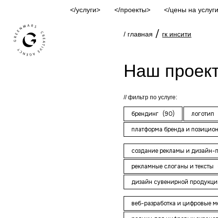
услуги
проекты
цены на услуг
/
/ главная
гк инсити
Наш проек
фильтр по услуге:
брендинг
(90)
логотип
платформа бренда и позицио
создание рекламы и дизайн-
рекламные слоганы и тексты
дизайн сувенирной продукци
веб-разработка и цифровые 