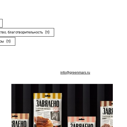
ство, благотворительность
(11)
ары
(11)
info@greenmars.ru