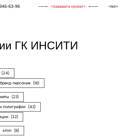
946-63-96
закажите проект
en
нии ГК ИНСИТИ
и
(24)
бренд-персонаж
(16)
акеты
(23)
н полиграфии
(43)
рации
(32)
smm
(8)