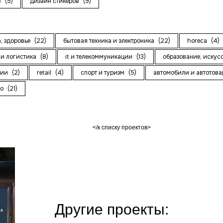
в
(5)
дизайн стикеров
(9)
а, здоровье
(22)
бытовая техника и электроника
(22)
horeca
(4)
 и логистика
(8)
it и телекоммуникации
(13)
образование, искус
ции
(2)
retail
(4)
спорт и туризм
(5)
автомобили и автотов
во
(21)
к списку проектов
Другие проекты: