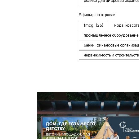
ролики для цифровых экрано
фильтр по отрасли:
fmcg
(25)
мода, красот
промышленное оборудование
банки, финансовые организа
недвижимость и строительст