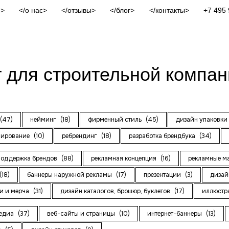
и
о нас
отзывы
блог
контакты
+7 495 
т для строительной компа
(47)
нейминг
(18)
фирменный стиль
(45)
дизайн упаковк
нирование
(10)
ребрендинг
(18)
разработка брендбука
(34)
поддержка брендов
(88)
рекламная концепция
(16)
рекламные м
(18)
баннеры наружной рекламы
(17)
презентации
(3)
дизай
и и мерча
(31)
дизайн каталогов, брошюр, буклетов
(17)
иллюст
медиа
(37)
веб-сайты и страницы
(10)
интернет-баннеры
(13)