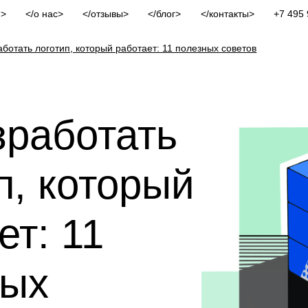
и
о нас
отзывы
блог
контакты
+7 495 
аботать логотип, который работает: 11 полезных советов
зработать
п, который
ет: 11
ных