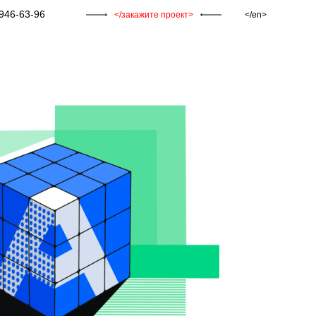
946-63-96
закажите проект
en