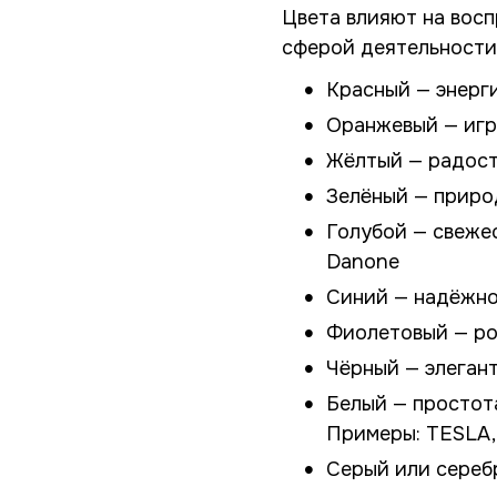
Цвета влияют на восп
сферой деятельности
Красный — энергия
Оранжевый — игри
Жёлтый — радость
Зелёный — природ
Голубой — свежест
Danone
Синий — надёжнос
Фиолетовый — рос
Чёрный — элегант
Белый — простота
Примеры: TESLA, 
Серый или серебр