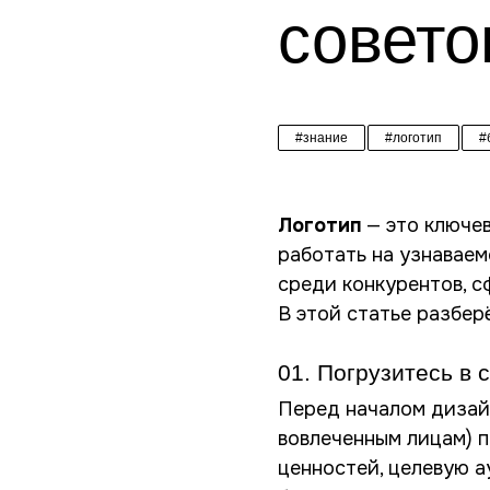
совето
#знание
#логотип
#
Логотип
— это ключев
работать на узнавае
среди конкурентов, с
В этой статье разбер
01. Погрузитесь в
Перед началом дизайн
вовлеченным лицам) 
ценностей, целевую 