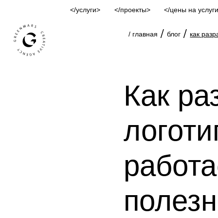
услуги
проекты
цены на услуг
/
/
/ главная
блог
как разр
Как ра
логоти
работа
полез