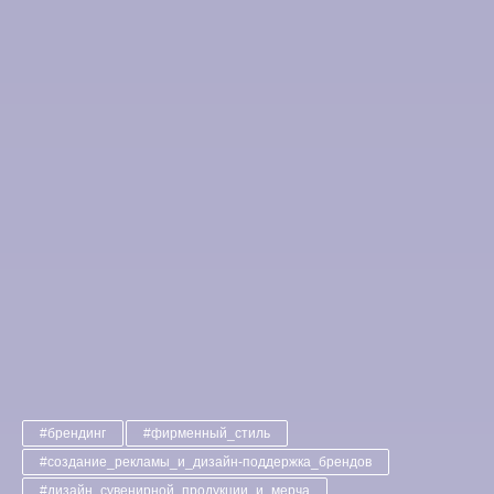
#брендинг
#фирменный_стиль
#создание_рекламы_и_дизайн-поддержка_брендов
#дизайн_сувенирной_продукции_и_мерча