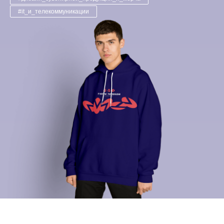
#it_и_телекоммуникации