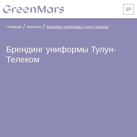
/
/
/ главная
проекты
брендинг униформы тулун-телеком
Брендинг униформы Тулун-
Телеком