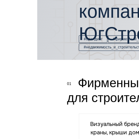
компа
ЮгСтр
#брендинг
#фирменный_
#недвижимость_и_строительс
Фирменный
01
для строите
Визуальный бренд
краны, крыши дом