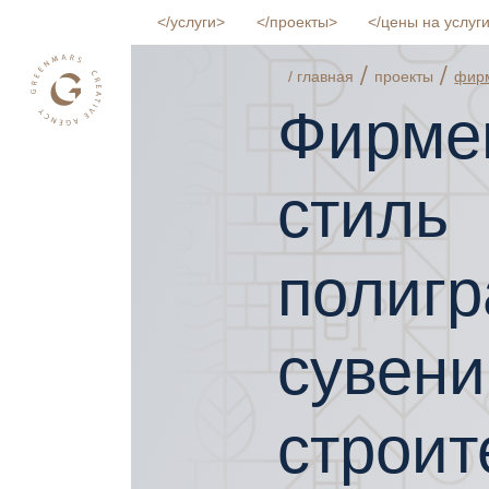
услуги
проекты
цены на услуг
/
/
/ главная
проекты
фирм
Фирме
стиль
полиг
сувени
строит