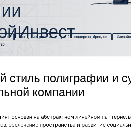
нии
ойИнвест
стиль
#создание_рекламы_и_дизайн-поддержка_брендов
#дизай
тво
 стиль полиграфии и с
льной компании
инг основан на абстрактном линейном паттерне, 
ов, озеленение пространства и развитие социальн