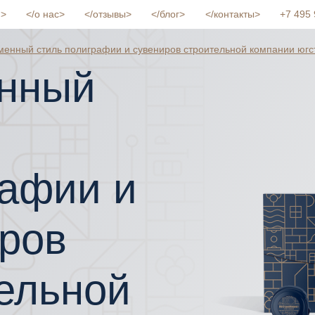
и
о нас
отзывы
блог
контакты
+7 495 
енный стиль полиграфии и сувениров строительной компании югс
нный
рафии и
ров
ельной