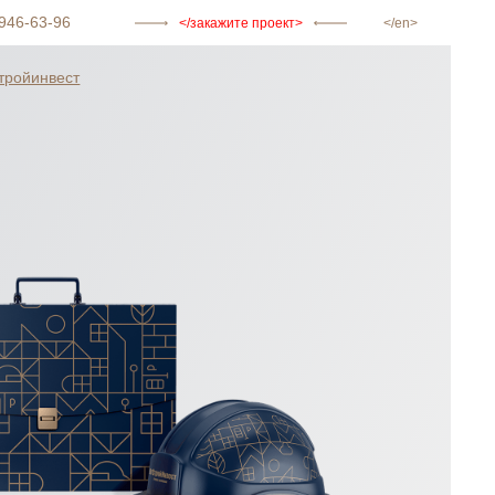
946-63-96
закажите проект
en
тройинвест