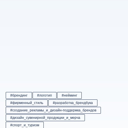
#брендинг
#логотип
#нейминг
#фирменный_стиль
#разработка_брендбука
#создание_рекламы_и_дизайн-поддержка_брендов
#дизайн_сувенирной_продукции_и_мерча
#спорт_и_туризм