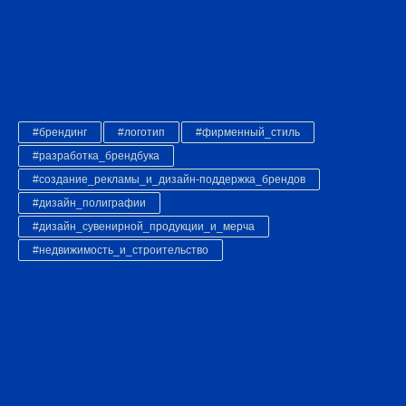
#брендинг
#логотип
#фирменный_стиль
#разработка_брендбука
#создание_рекламы_и_дизайн-поддержка_брендов
#дизайн_полиграфии
#дизайн_сувенирной_продукции_и_мерча
#недвижимость_и_строительство