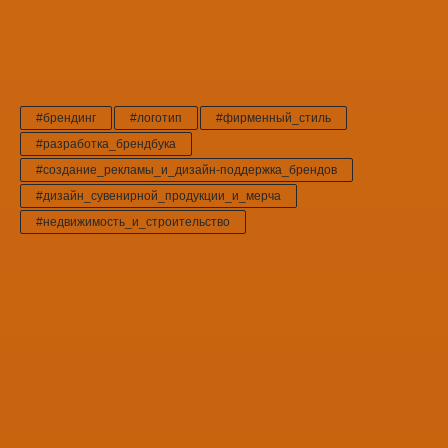
#брендинг
#логотип
#фирменный_стиль
#разработка_брендбука
#создание_рекламы_и_дизайн-поддержка_брендов
#дизайн_сувенирной_продукции_и_мерча
#недвижимость_и_строительство