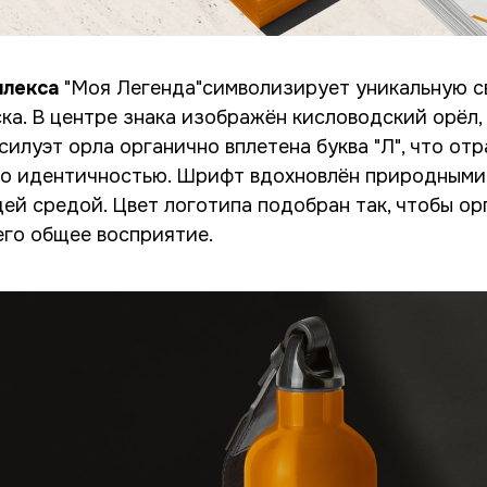
плекса
"Моя Легенда"символизирует уникальную с
а. В центре знака изображён кисловодский орёл,
 силуэт орла органично вплетена буква "Л", что о
его идентичностью. Шрифт вдохновлён природным
й средой. Цвет логотипа подобран так, чтобы ор
его общее восприятие.