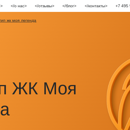
и
о нас
отзывы
блог
контакты
+7 495 
тип жк моя легенда
ип ЖК Моя
да