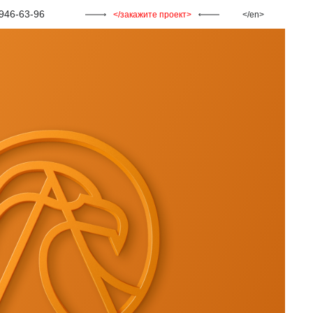
946-63-96
закажите проект
en