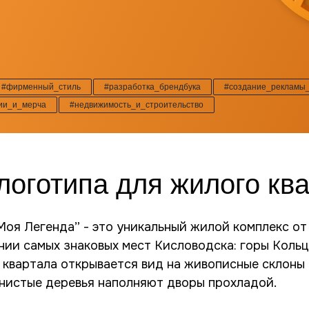
#фирменный_стиль
#разработка_брендбука
#создание_рекламы
ии_и_мерча
#недвижимость_и_строительство
логотипа для жилого кв
Моя Легенда” - это уникальный жилой комплекс о
ии самых знаковых мест Кисловодска: горы Кольц
квартала открывается вид на живописные склоны 
енистые деревья наполняют дворы прохладой.