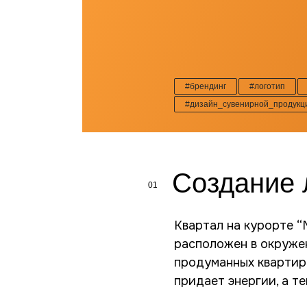
#брендинг
#логотип
#дизайн_сувенирной_продукц
Создание 
01
Квартал на курорте “
расположен в окружен
продуманных квартир 
придает энергии, а т