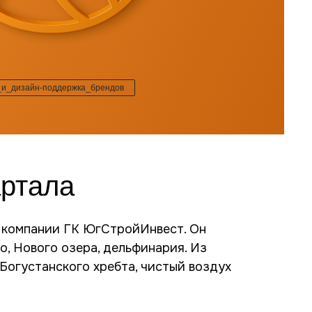
_и_дизайн-поддержка_брендов
артала
т компании ГК ЮгСтройИнвест. Он
о, Нового озера, дельфинария. Из
Богустанского хребта, чистый воздух