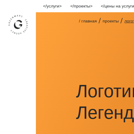
услуги
проекты
цены на услуг
/
/
/ главная
проекты
лого
Логот
Леген