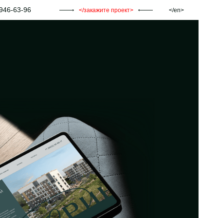
946-63-96
закажите проект
en