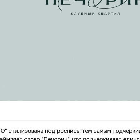
 "О" стилизована под роспись, тем самым подчерк
каймляет слово "Печорин", что подчеркивает единс