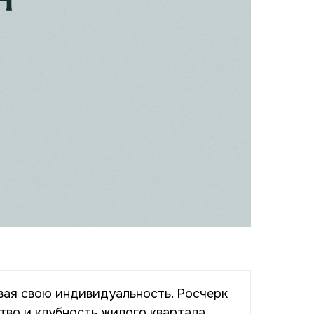
ивая свою индивидуальность. Росчерк
тво и клубность жилого квартала.