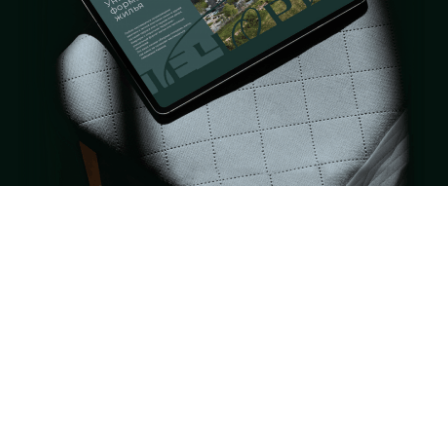
Визуальный брендинг для
01
жилого комплекса Печорин в
Кисловодске
Традиции одного из старейших российских курортов
воплощены в новом проекте. Здесь отсутствуют
городская суета, повседневные заботы и дедлайны.
Медленный ритм жизни, длительные прогулки и