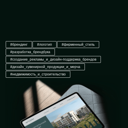
#брендинг
#логотип
#фирменный_стиль
#разработка_брендбука
#создание_рекламы_и_дизайн-поддержка_брендов
#дизайн_сувенирной_продукции_и_мерча
#недвижимость_и_строительство