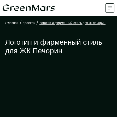
/
/
/ главная
проекты
логотип и фирменный стиль для жк печорин
Логотип и фирменный стиль
для ЖК Печорин