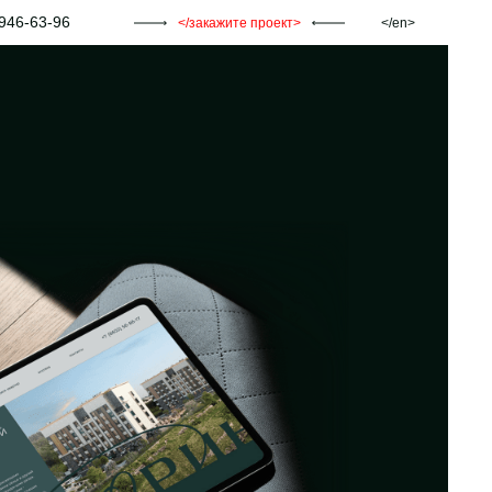
946-63-96
закажите проект
en