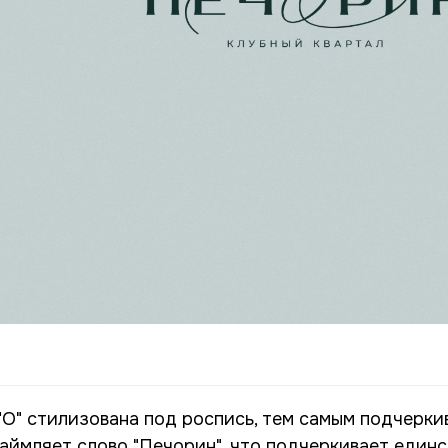
 "О" стилизована под роспись, тем самым подчерк
каймляет слово "Печорин", что подчеркивает единс