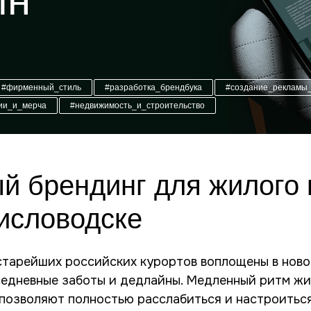
ин
#фирменный_стиль
#разработка_брендбука
#создание_рекламы
ии_и_мерча
#недвижимость_и_строительство
й брендинг для жилого
исловодске
старейших российских курортов воплощены в ново
седневные заботы и дедлайны. Медленный ритм жи
позволяют полностью расслабиться и настроиться