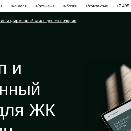
и
о нас
отзывы
блог
контакты
+7 495 
тип и фирменный стиль для жк печорин
п и
нный
для ЖК