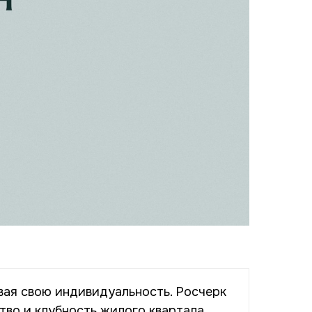
ивая свою индивидуальность. Росчерк
тво и клубность жилого квартала.