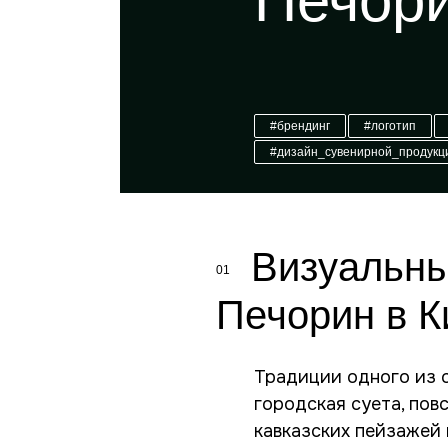
Печор
#брендинг
#логотип
#дизайн_сувенирной_продукц
Визуальны
01
Печорин в К
Традиции одного из 
городская суета, пов
кавказских пейзажей 