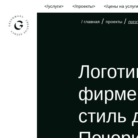
услуги
проекты
цены на услуг
/
/
/ главная
проекты
лого
Логоти
фирме
стиль 