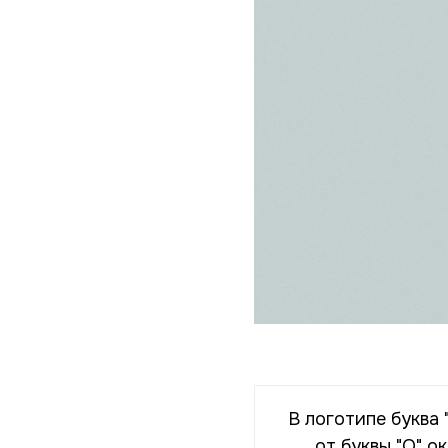
В логотипе буква
от буквы "О" о