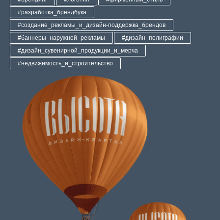
#разработка_брендбука
#создание_рекламы_и_дизайн-поддержка_брендов
#баннеры_наружной_рекламы
#дизайн_полиграфии
#дизайн_сувенирной_продукции_и_мерча
#недвижимость_и_строительство