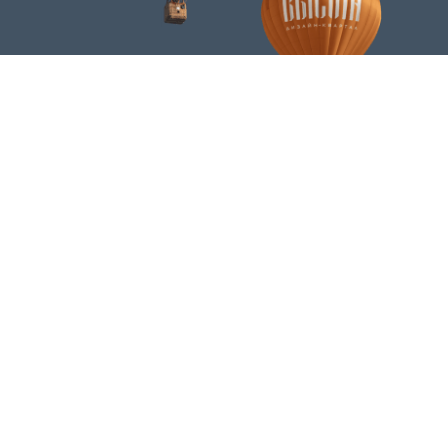
Брендинг для жилого
01
комплекса
«Высота» – квинтэссенция технологий и дизайна,
которая образует комфорт нового поколения. Дизайн-
квартал, который в прямом смысле выводит уровень
жизни на новую высоту. Для жилого комплекса мы
разработали логотип и фирменный стиль,
соответствующий уровню жизни в нём.
Логотип жилого комплекса
02
Высота