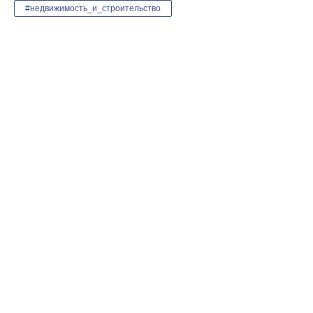
#недвижимость_и_строительство
Видео-презентация компании
01