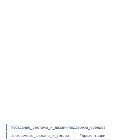
#создание_рекламы_и_дизайн-поддержка_брендов
#рекламные_слоганы_и_тексты
#презентации