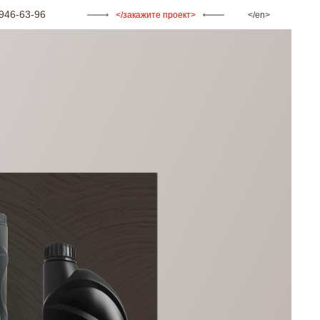
946-63-96
закажите проект
en