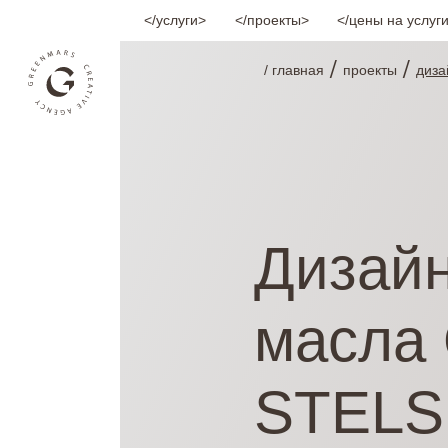
услуги
проекты
цены на услуг
/
/
/ главная
проекты
диза
Дизайн
масла
STELS