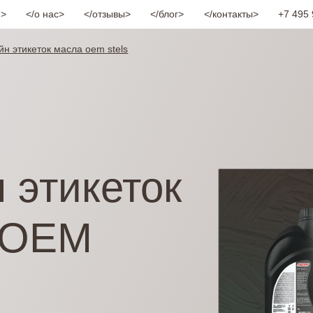
и
о нас
отзывы
блог
контакты
+7 495 
йн этикеток масла oem stels
 этикеток
 OEM