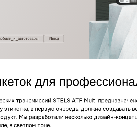
мобили_и_автотовары
#fmcg
икеток для профессиона
еских трансмиссий STELS ATF Multi предназначен
у этикетка, в первую очередь, должна создавать в
одукт. Мы разработали несколько дизайн-концепц
е, в светлом тоне.