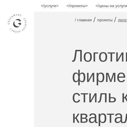
услуги
проекты
цены на услуг
/
/
/ главная
проекты
лого
Логоти
фирме
стиль 
кварта