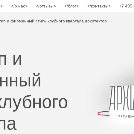
и
о нас
отзывы
блог
контакты
+7 495 
тип и фирменный стиль клубного квартала архитектор
п и
нный
клубного
ла