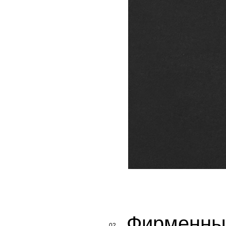
Фирменны
02