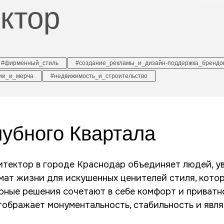
ктор
#фирменный_стиль
#создание_рекламы_и_дизайн-поддержка_брендо
ии_и_мерча
#недвижимость_и_строительство
лубного Квартала
итектор в городе Краснодар объединяет людей, 
рмат жизни для искушенных ценителей стиля, кото
рные решения сочетают в себе комфорт и приватно
тображает монументальность, стабильность и яв