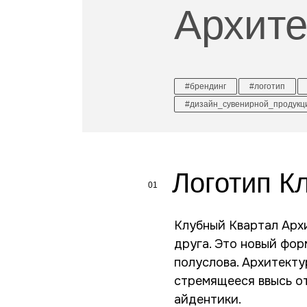
Архите
#брендинг
#логотип
#дизайн_сувенирной_продукц
Логотип К
01
Клубный Квартал Арх
друга. Это новый фо
полуслова. Архитекту
стремящееся ввысь о
айдентики.