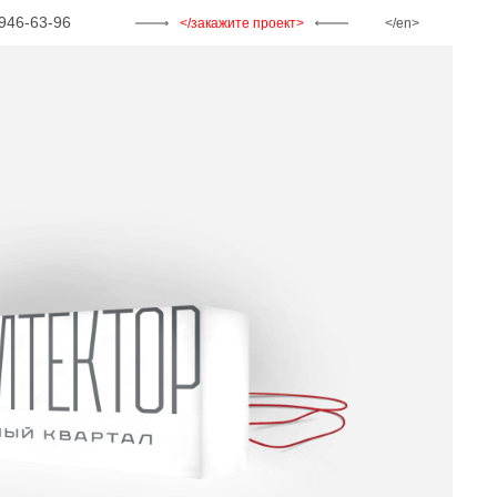
946-63-96
закажите проект
en