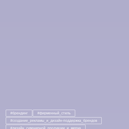
#брендинг
#фирменный_стиль
#создание_рекламы_и_дизайн-поддержка_брендов
#дизайн_сувенирной_продукции_и_мерча