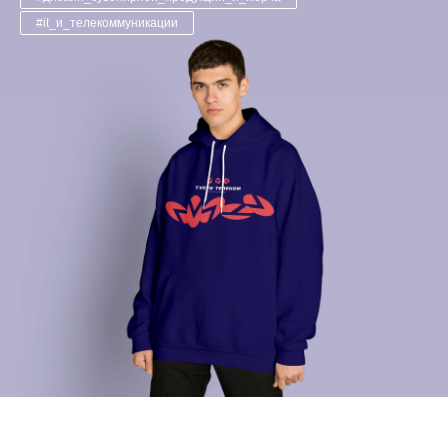
#it_и_телекоммуникации