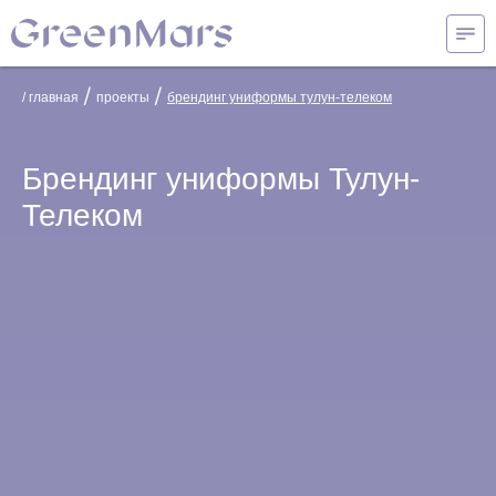
/
/
/ главная
проекты
брендинг униформы тулун-телеком
Брендинг униформы Тулун-
Телеком