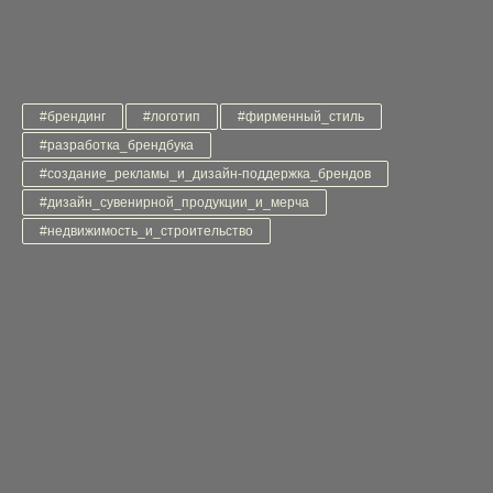
#брендинг
#логотип
#фирменный_стиль
#разработка_брендбука
#создание_рекламы_и_дизайн-поддержка_брендов
#дизайн_сувенирной_продукции_и_мерча
#недвижимость_и_строительство