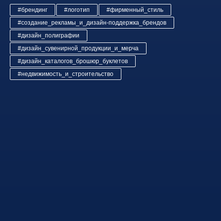
#брендинг
#логотип
#фирменный_стиль
#создание_рекламы_и_дизайн-поддержка_брендов
#дизайн_полиграфии
#дизайн_сувенирной_продукции_и_мерча
#дизайн_каталогов_брошюр_буклетов
#недвижимость_и_строительство